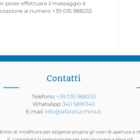
er poter effettuare il massaggio è
notazione al numero +39 035 988253
Contatti
Telefono:
+39 035 988253
WhatsApp:
340 5890140
E-mail:
info@lafataturchina.it
diritto di modificare per esigenze proprie gli orari di apertura e c
E’ consigliata la prenotazione per non incorrere a disguidi