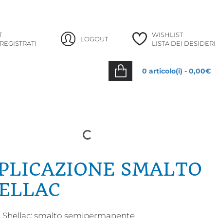
info@lafataturchina.it
+39 035 988253
T
WISHLIST
LOGOUT
 REGISTRATI
LISTA DEI DESIDERI
0 articolo(i) - 0,00€
PLICAZIONE SMALTO
ELLAC
 Shellac: smalto semipermanente