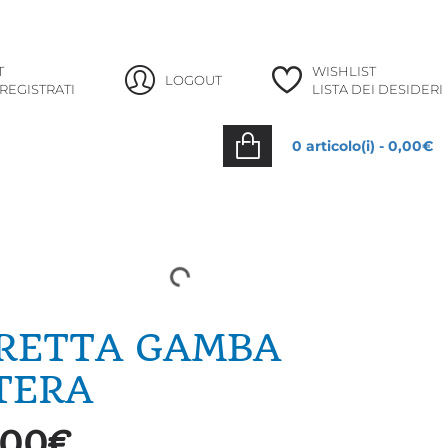
info@lafataturchina.it
+39 035 988253
T
WISHLIST
LOGOUT
 REGISTRATI
LISTA DEI DESIDERI
0 articolo(i) - 0,00€
RETTA GAMBA
TERA
,00€