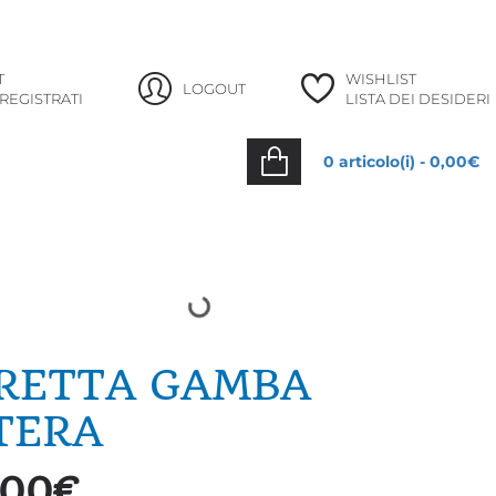
info@lafataturchina.it
+39 035 988253
T
WISHLIST
LOGOUT
 REGISTRATI
LISTA DEI DESIDERI
0 articolo(i) - 0,00€
RETTA GAMBA
TERA
,00€