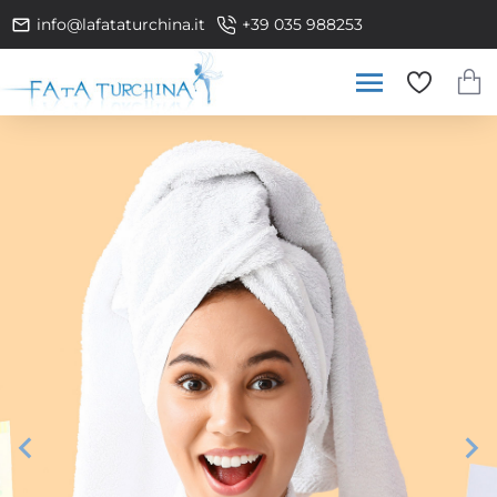
info@lafataturchina.it
+39 035 988253